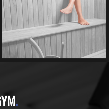
GYM
.