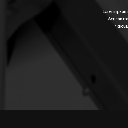
Lorem ipsum 
Aenean mas
ridicul