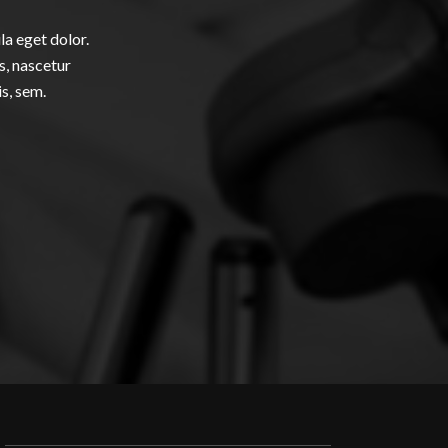
a eget dolor.
s, nascetur
is, sem.