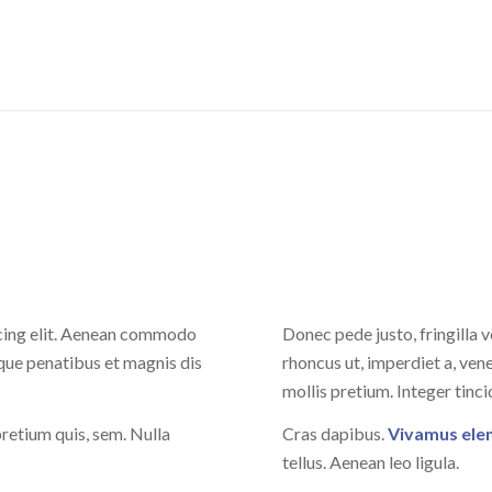
scing elit. Aenean commodo
Donec pede justo, fringilla ve
que penatibus et magnis dis
rhoncus ut, imperdiet a, vene
mollis pretium. Integer tinci
pretium quis, sem. Nulla
Cras dapibus.
Vivamus el
tellus. Aenean leo ligula.